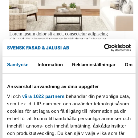
Lorem ipsum dolor sit amet, consectetur adipiscing
elit, sed do eiusmod tempor incididunt ut labore et
dolore magna aliqua. Posuere morbi leo urna molestie
at elementum. Dui faucibus in ornare quam viverra
orci sagittis eu volutpat. Tristique sollicitudin nibh
sit…
Samtycke
Information
Reklaminställningar
Om
oas_admin
19 augusti 2022
Ansvarsfull användning av dina uppgifter
Vi och
våra 1022 partners
behandlar din personliga data,
Painting
som t.ex. ditt IP-nummer, och använder teknologi såsom
cookies för att lagra och få tillgång till information på din
Senectus Etnetus Malesuada
enhet för att kunna tillhandahålla personliga annonser och
innehåll, annons- och innehållsmätning, åskådarinsikter
och produktutveckling. Du kan själv välja vilka som får