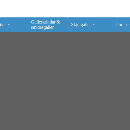
Gallergrindar &
tier
Skjutgaller
Portar
smidesgaller