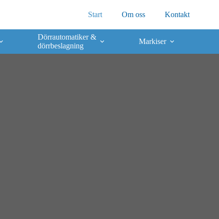
Start
Om oss
Kontakt
Dörrautomatiker &
Markiser
dörrbeslagning