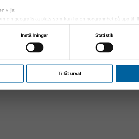
n vilja:
om din geografiska plats som kan ha en noggrannhet på upp till f
genom att aktivt skanna den för specifika kännetecken (fingeravt
rsonliga uppgifter behandlas och ställ in dina preferenser i
deta
Inställningar
Statistik
ke när som helst från cookie-förklaringen.
e för att anpassa innehållet och annonserna till användarna, tillh
vår trafik. Vi vidarebefordrar även sådana identifierare och anna
nnons- och analysföretag som vi samarbetar med. Dessa kan i sin
Tillåt urval
har tillhandahållit eller som de har samlat in när du har använt 