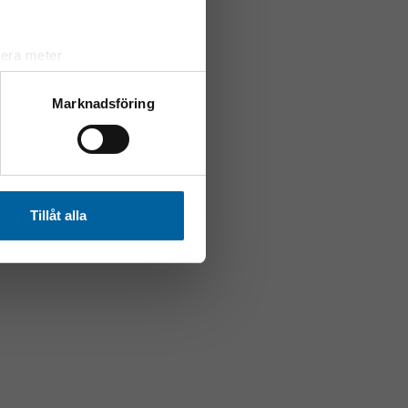
lera meter
ryck)
ljsektionen
. Du kan ändra
Marknadsföring
andahålla funktioner för
n information från din enhet
 tur kombinera informationen
Tillåt alla
deras tjänster.